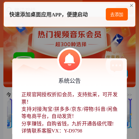
腾讯视频
搜索
快速添加桌面应用APP，便捷启动
去添加
系统公告
正规官网授权折扣会员，支持批采，可开发
查看更多>>
票！
支持对接淘宝/拼多多/京东/得物/抖音/闲鱼
等电商平台，自动发货！
分享赚钱，自购省钱，九折开通各级代理!
详情联系客服VX：Y-D9798
盘
百度网盘
百度网盘
百度网盘
百度网盘
95
207.48
140.92
103.79
4.68